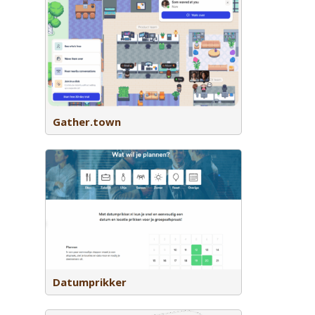
nline
tmoet in
e loopt
nsen in de
n vaste of
Gather.town
ool om snel
eerdere
oepen of
t bij wie
automatisch
ontvangen
Datumprikker