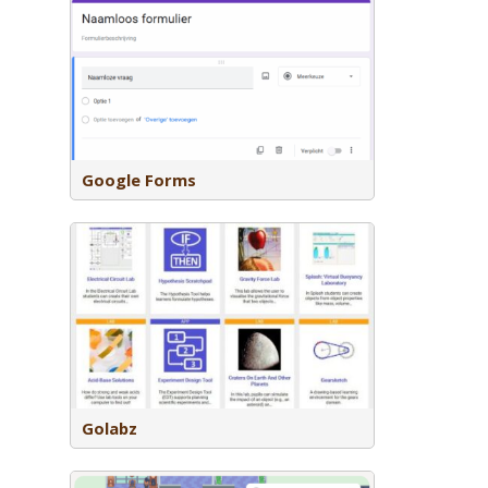
ool om
ieren te
tomatisch
Google Forms
m met
gen voor
d leren in
Golabz