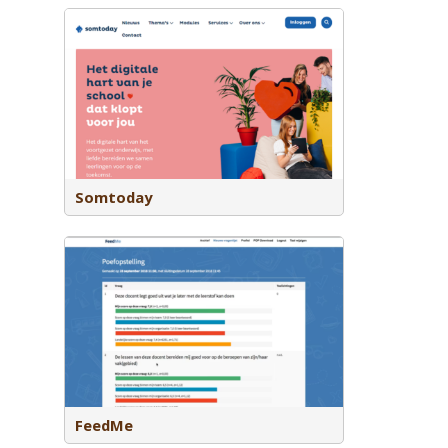
platform.
Somtoday
ten
inzien.
FeedMe