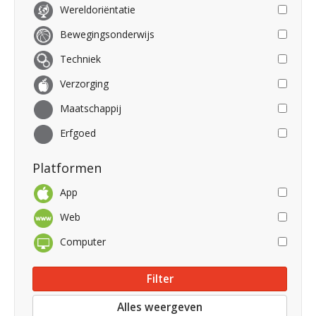
Wereldoriëntatie
Bewegingsonderwijs
Techniek
Verzorging
Maatschappij
Erfgoed
Platformen
App
Web
Computer
Alles weergeven