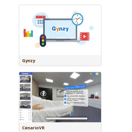
ctief
dersteunt
ols.
Gynzy
teractieve
CenarioVR