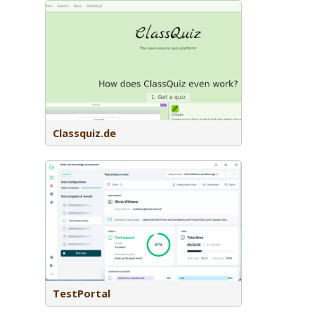
eve tool
oudig
men in de
n leuker en
heid van
speelse
Classquiz.de
eerde
TestPortal