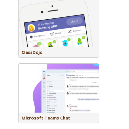
aarmee je
 leerlingen
n met
ClassDojo
tie binnen
 snel
t collega’s
Microsoft Teams Chat