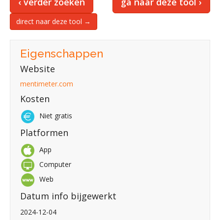
‹ verder zoeken
ga naar deze tool ›
direct naar deze tool →
Eigenschappen
Website
mentimeter.com
Kosten
Niet gratis
Platformen
App
Computer
Web
Datum info bijgewerkt
2024-12-04