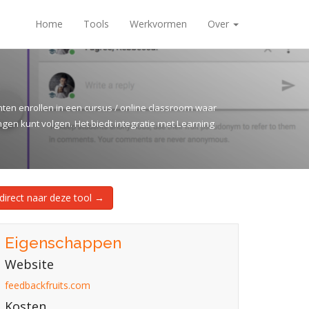
Home
Tools
Werkvormen
Over
nten enrollen in een cursus / online classroom waar
en kunt volgen. Het biedt integratie met Learning
direct naar deze tool →
Eigenschappen
Website
feedbackfruits.com
Kosten