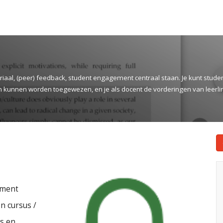
riaal, (peer) feedback, student engagement centraal staan. Je kunt stude
kunnen worden toegewezen, en je als docent de vorderingen van leerling
ement
en cursus /
es en