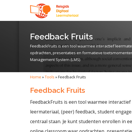
Feedback Fruits
FeedbackFruits is een tool waarmee interactief leermate
opdrachten, presentaties en formatieve toetsmomenten 
Management System (LMS)
Home
»
Tools
»
Feedback Fruits
Feedback Fruits
FeedbackFruits is een tool waarmee interactief
leermateriaal, (peer) feedback, student engag
centraal staan. Je kunt studenten enrollen in e
online classroom waar opdrachten, presentati