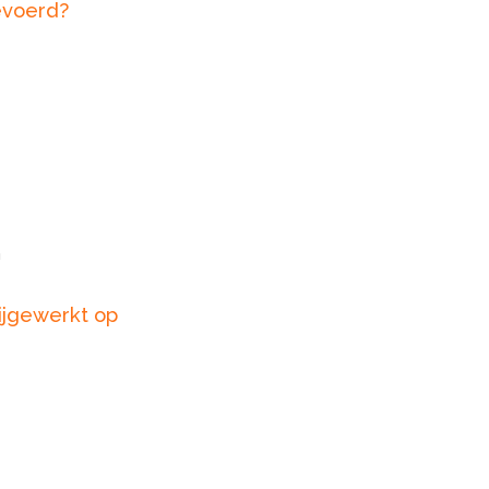
evoerd?
n
ijgewerkt op