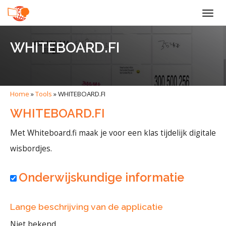
Togg
navig
WHITEBOARD.FI
Home
»
Tools
»
WHITEBOARD.FI
WHITEBOARD.FI
Met Whiteboard.fi maak je voor een klas tijdelijk digitale
wisbordjes.
Onderwijskundige informatie
Lange beschrijving van de applicatie
Niet bekend