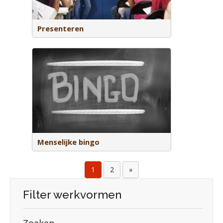
 gemaakt
Presenteren
ing vragen
hetzelfde
Menselijke bingo
1
2
»
Filter werkvormen