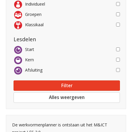
Individueel
Groepen
Klassikaal
Lesdelen
Start
Kern
Afsluiting
Alles weergeven
De werkvormenplanner is ontstaan uit het M&ICT