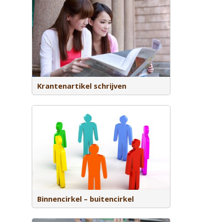
over een
.
Krantenartikel schrijven
raag aan je
Binnencirkel – buitencirkel