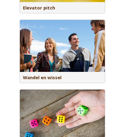
Elevator pitch
g gekozen
itvoeren.
Wandel en wissel
t.