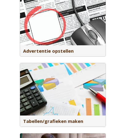
ende
Advertentie opstellen
rin over
rmatie af
Tabellen/grafieken maken