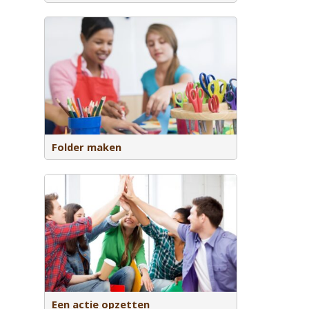
edane
 aan
Folder maken
aald doel
Een actie opzetten