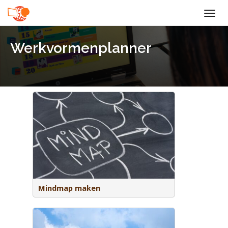
Togg
navig
Werkvormenplanner
 bedenken
Mindmap maken