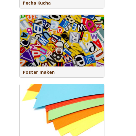
Pecha Kucha
dschap
Poster maken
en
s te