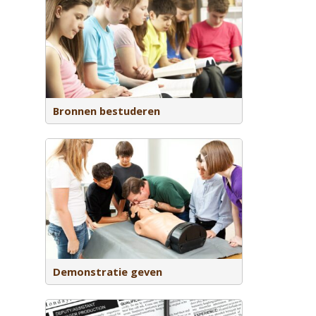
 bronnen
Bronnen bestuderen
n een
gheid of
Demonstratie geven