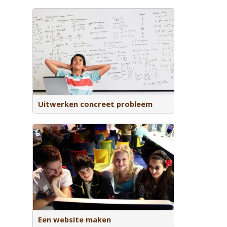
oncreet
Uitwerken concreet probleem
rmatie je
cifiek
Een website maken