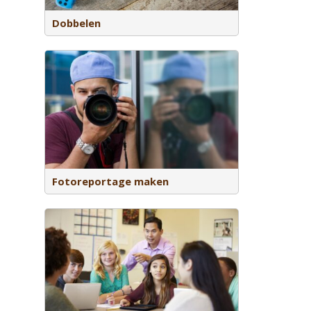
Dobbelen
Fotoreportage maken
rinhouden
deo,