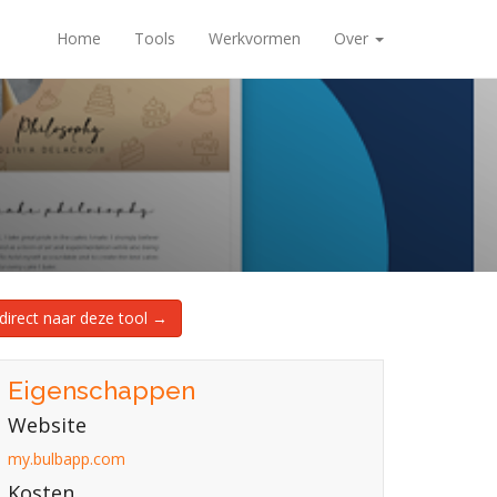
Home
Tools
Werkvormen
Over
direct naar deze tool →
Eigenschappen
Website
my.bulbapp.com
Kosten