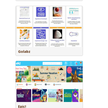
m met
gen voor
d leren in
Golabz
eving met
 gebruik in
Epic!