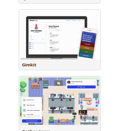
eromgeving
ennis te
erlingen
rdienen
t voor
e les.
Gimkit
nline
tmoet in
e loopt
nsen in de
n vaste of