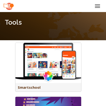
Togg
navig
Tools
catie,
istratie
Smartschool