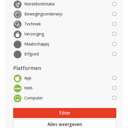
Wereldoriëntatie
Bewegingsonderwijs
Techniek
Verzorging
Maatschappij
Erfgoed
Platformen
App
Web
Computer
Alles weergeven