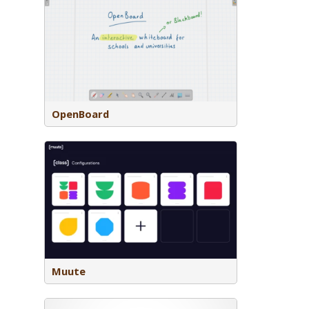
choolbord
esenteert
iaal.
OpenBoard
n tijdelijk
lleen
s kunnen
Muute