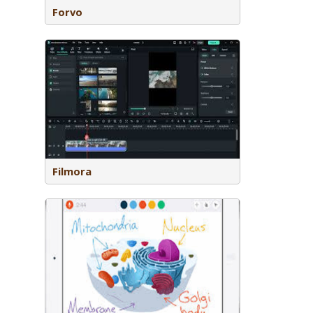
Forvo
aarmee je
 monteren.
Filmora
 whiteboard
men. Je
elijk, en
n toe.