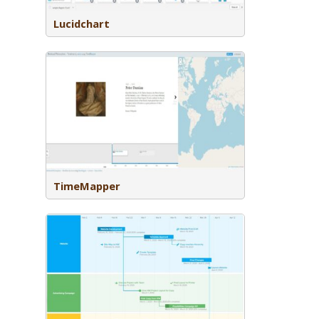
Lucidchart
op locatie
 tijdlijn
TimeMapper
 waarmee je
planningen