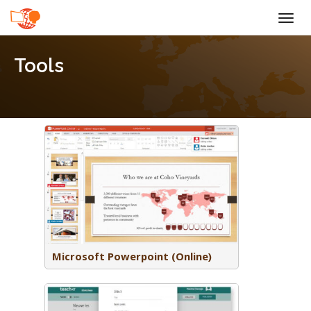
Togg
navig
Tools
 je
e
elf.
Microsoft Powerpoint (Online)
reality
of