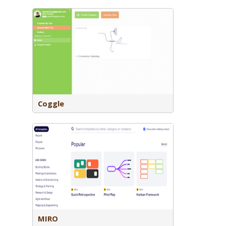
l waarmee
docent kan
udenten
kunnen
Coggle
rd waar je
iceren. Je
s waardoor
ijk zijn.
 drie
MIRO