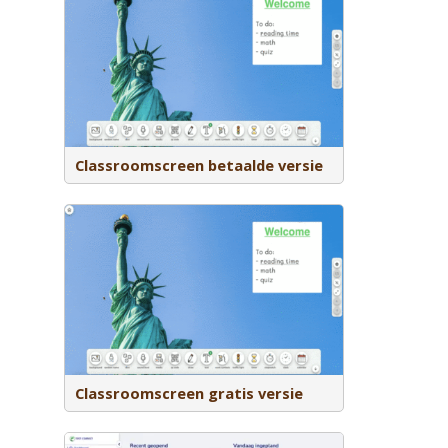
tudenten
te werken
oplicht, op
kiezen,
voudig QR-
n poll
ld door
Classroomscreen betaalde versie
voudige
tudenten
te werken
oplicht, op
kiezen,
voudig QR-
n poll
ld door
Classroomscreen gratis versie