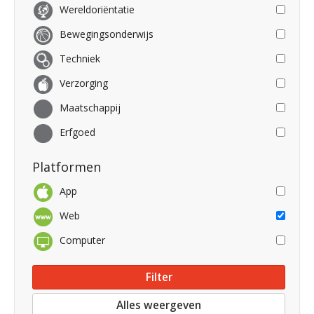
Wereldoriëntatie
Bewegingsonderwijs
Techniek
Verzorging
Maatschappij
Erfgoed
Platformen
App
Web
Computer
Alles weergeven