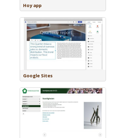
Hoy app
 website
deren te
Google Sites
ent zijn
het
lijnen zijn
edacteurs.