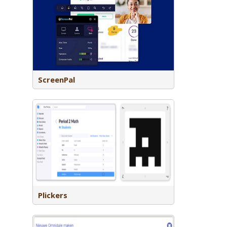
lesvideo’s
oor te
gedaan.
ScreenPal
je snel
 denken,
en apparaat
Plickers