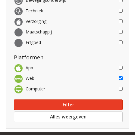
Bewegingsonderwijs
Techniek
Verzorging
Maatschappij
Erfgoed
Platformen
App
Web
Computer
Alles weergeven