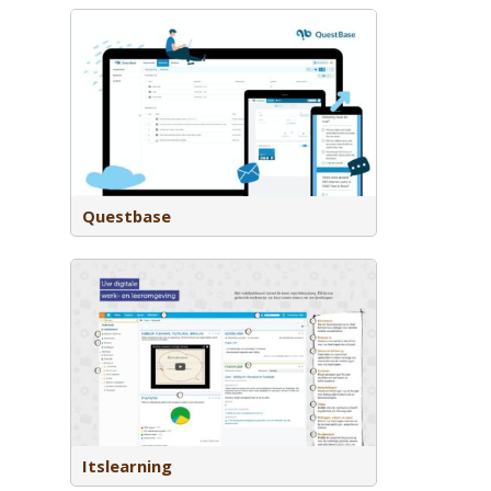
 voor het
. Toetsen
tvangen
Questbase
eeromgeving
eriaal
voortgang
Itslearning