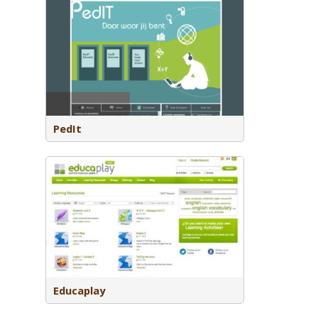
l learning
in de
neratie
PedIt
 waarmee je
tieve
Educaplay