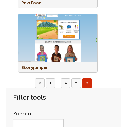
PowToon
k om met de
bedacht
e delen en
Storyjumper
…
«
1
4
5
6
Filter tools
Zoeken