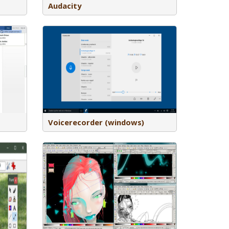
Audacity
geluid
Voicerecorder (windows)
phics editor,
eeldingen mee
 Linkview is
, en is