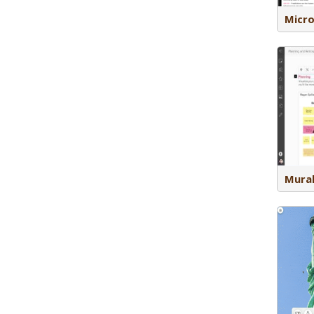
Micro
Mural is een ruimte voor je team om
visueel samen te werken en problemen
sneller op te lossen met een digitaal
canvas waarbij je uit een aantal
templates kan kiezen passend bij de
taak. B.v. brainstorm, projectvoortgang,
stoplichtdashboard. Betaalde versie:
onbeperkt aantal whiteboards en in-
app chat en mail.
Mural
Classroomscreen is een eenvoudige
tool die je helpt bij
klassenmanagement. Geef studenten
duidelijkheid in de les door te werken
met een timer, whiteboard, stoplicht, op
transparante wijze namen te kiezen,
het lesplan te tonen, en eenvoudig QR-
codes te delen. Ook kun je een poll
afnemen. De tool is ontwikkeld door
een docent.