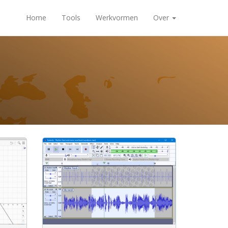
Home
Tools
Werkvormen
Over
arepakket om
bewerken.