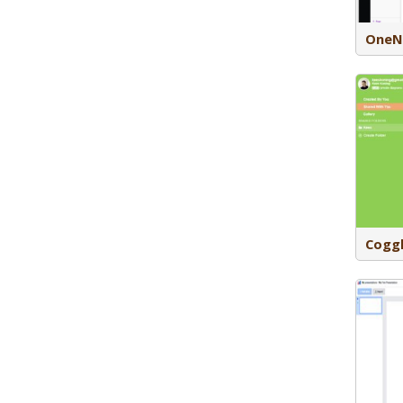
organiseren en delen.
OneN
Coggle is een webbased tool waarmee
je mindmaps kan maken. Als docent kan
je een bord aanmaken en studenten
uitnodigen zodat ze samen kunnen
werken aan één mindmap.
Cogg
Mentimeter is een applicatie waarmee
je interactieve vragen kan toevoegen
aan je presentatie. Deelnemers aan je
les of presentatie kunnen met elke
device antwoord geven op de vragen
die je direct in beeld kunt laten
verschijnen. Het is een activerende
werkvorm die de betrokkenheid