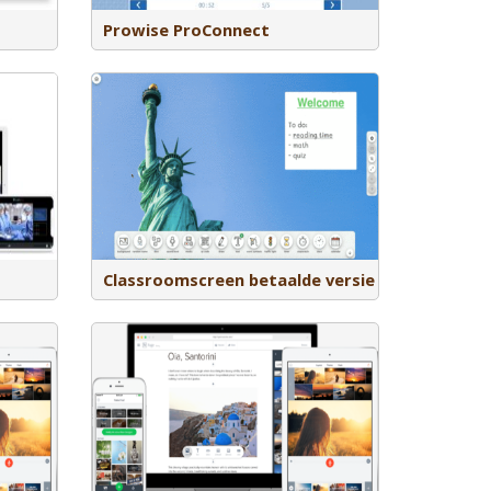
Prowise ProConnect
eenvoudige
f studenten
or te werken
 stoplicht, op
 te kiezen,
eenvoudig QR-
e een poll
kkeld door
Classroomscreen betaalde versie
je eenvoudig
enaamde “web
e delen.