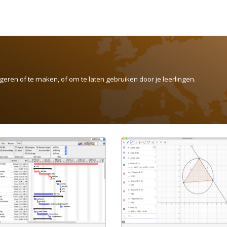
eren of te maken, of om te laten gebruiken door je leerlingen.
Geogebra is een gratis wiskunde of
natuurkunde tool waarin allerlei
applets/werkbladen staan die je vrij
kunt gebruiken en die je ook zelf kunt
Open-source gratis softw
maken.
audiobestanden mee te 