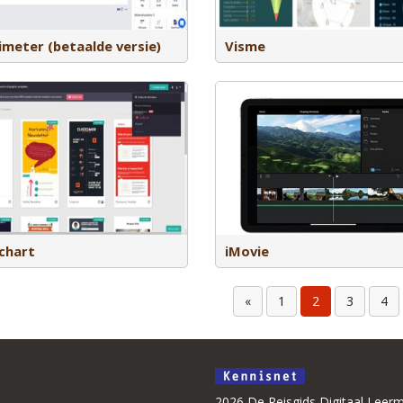
via sociale media is beiden mogelijk.
Planner, OneNote en Shar
meter (betaalde versie)
Visme
Hoy is een app die alle
schoolcommunicatie bund
Met iMovie maak en bewerk je video’s.
centrale plek. Het vervang
Je kunt videofragmenten, foto’s en
mails, WhatsApp-berichte
geluid combineren tot een complete
nieuwsbrieven door een o
film.
omgeving.
chart
iMovie
«
1
2
3
4
2026 De Reisgids Digitaal Leerm