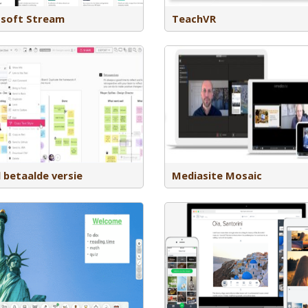
Met Mediasite Mosaic kun je lesstof
soft Stream
TeachVR
omzetten in video. Deze video’s neem
je met een recorder op via je eigen
computer. Heeft je instelling een studio
of videoservice? Dan kun je vaak uit
Classroomscreen is een 
verschillende videovormen kiezen.
tool die je helpt bij
Denk aan een lightboard, greenscreen,
klassenmanagement. Gee
schermopnames en praktische
duidelijkheid in de les do
instructievideo’s. Je video’s kun je
met een timer, whiteboard,
vervolgens op het bijbehorende
transparante wijze namen
platform online zetten in je eigen kanaal
het lesplan te tonen, en 
of een kanaal voor je opleiding. Op
codes te delen. Ook kun j
deze manier zijn de video’s eenvoudig
afnemen. De tool is ontwi
te vinden en te bekijken.
een docent.
 betaalde versie
Mediasite Mosaic
Met Adobe Express maak je eenvoudig
Met Adobe Express maak 
plaatjes, video’s en zogenaamde “web
plaatjes, video’s en zog
stories” om weer elders te delen.
stories” om weer elders t