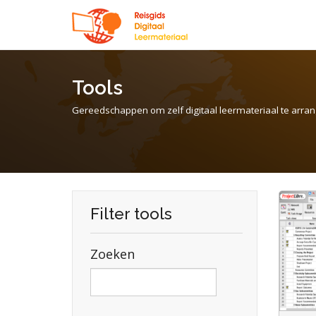
Tools
Gereedschappen om zelf digitaal leermateriaal te arrang
Filter tools
ProjectLibre is een projectmanagement
programma. Hierbinnen kan een
Zoeken
projectleider plannen, werklading
analyseren, budgetteren en middelen
toewijzen. Het wordt geadverteerd als
een open-source, gratis alternatief voor
Microsoft Project.