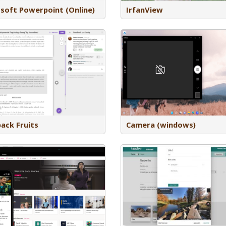
soft Powerpoint (Online)
IrfanView
Met Camera, kan je een webcam
gebruiken op je computer. Dit is een
Met anchor kan je zelf po
ingebouwde app binnen Windows, en
opnemen, editen en hoste
veel andere applicaties maken gebruik
bedrijf van Spotify. Ancho
van de camera app (denk aan
helpen met de distributie
videoconference applicaties)
platforms zoals google/a
ack Fruits
Camera (windows)
Teach VR is een online virtual reality
platform waarmee je lessen of
presentaties kunt maken en geven in
VR. Als docent kan je de les of
presentatie maken op een PC. De
Prowise ProConnect is o
studenten of deelnemers kunnen de
Prowise Presenter en maa
les of presentatie bekijken met een VR
mogelijk om apparaten van
bril. Ook bevat het platform een
koppelen aan de les, bijv
bibliotheek waar al lessen in staan die
het delen van opdrachte
door anderen zijn gemaakt.
of tekeningen.