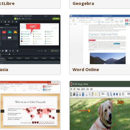
ctLibre
Geogebra
Met Word Online kan je teksten
schrijven, documenten maken en online
Met Voicerecorder kan je 
opslaan (en bewerken met anderen)
opnemen en bewerken.
asia
Word Online
Met irfanview kan je allerlei
bestandsformaten formaten video
afspelen. Het is ook mogelijk om diverse
grafische bestanden te bekijken,
eenvoudige bewerkingen erop toe te
passen. Screenshots maken is ook
mogelijk. Van een bestandenserie is
een zelfstandig draaiende
diavoorstelling te maken. Het is een
Inkscape is een vector gra
closed source-programma: d.w.z. gratis
wat inhoudt dat je er afb
te gebruiken voor educatieve of privé
kan creëren en bewerken.
doeleinden. Beschikbaar voor
een slideshow programma
Windows.
onderdeel van Inkscape.