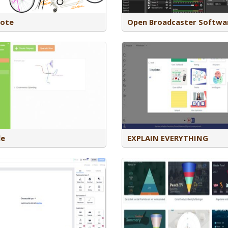
livestreamen van audio en video.
Max 5 whiteboards.
ote
Open Broadcaster Softwa
Explain Everything is een digibord voor
de Ipad.
Een oneindige canvas met een
opnametool waarmee je van het
Miro is een digitaal white
whiteboard een uitlegvideo kan maken.
post-it’s kunt plakken en r
Gratis account (max 3 projecten + 1 dia +
vindt verschillende temp
videolengte max 1 minuut) en betaald
meerdere toepassingen mo
account (onbeperkte projecten, dia’s en
Met een gratis account kun
videolengte).
borden aanmaken.
le
EXPLAIN EVERYTHING
Een digitale ontwerp tool voor (digitale)
presentaties. Veel formats voor o.m.
Microsoft Teams is een o
PowerPoints, flyers, kaarten,
de Microsoft 365-suite en
infographics e.d. In de tool zijn veel
digitale omgeving voor s
plaatjes en animaties beschikbaar en je
communiceren en lesorgan
kan jouw eigen plaatjes/foto’s
Binnen Teams kun je chat
uploaden. Downloaden van jouw
videobellen, bestanden d
ontwerp of direct delen van je ontwerp
werken met gekoppelde a