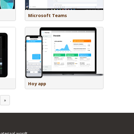
ePoint.
Microsoft Teams
elt op één
t losse e-
n, brieven en
verzichtelijke
Hoy app
»
ateriaal wordt