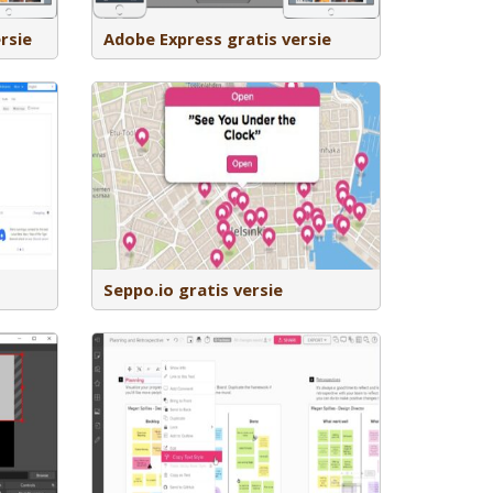
rsie
Adobe Express gratis versie
online games
gif, 360°
rt als
achten in de
n de game
studenten
Seppo.io gratis versie
je team om
 en problemen
en digitaal
aantal
send bij de
orm,
htdashboard.