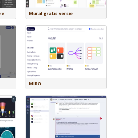
re
Mural gratis versie
board waar je
ubriceren. Je
lates waardoor
gelijk zijn.
 je drie
MIRO
nderdeel van
 biedt een
amenwerken,
isatie.
ten,
elen en
pps zoals