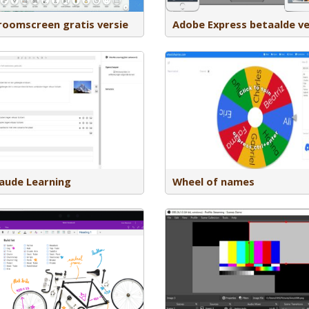
roomscreen gratis versie
Adobe Express betaalde ve
Seppo biedt verhalende 
met gebruik van jpeg, png, 
afbeelding of een GPS kaa
Wheel of Names is een online tool
speelbord. Je bouwt opdr
waarmee je op een eenvoudige manier
gamemen een student ka
willekeurige namen kunnen selecteren
alleen of met meerdere 
door aan een virtueel rad te draaien.
uitwerken.
aude Learning
Wheel of names
Mural is een ruimte voor 
visueel samen te werken
sneller op te lossen met e
canvas waarbij je uit een 
Open Broadcaster Software (OBS) is
templates kan kiezen pas
een open source programma voor het
taak. Bijvoorbeeld brainst
opnemen van schermactiviteit en het
projectvoortgang, stoplic