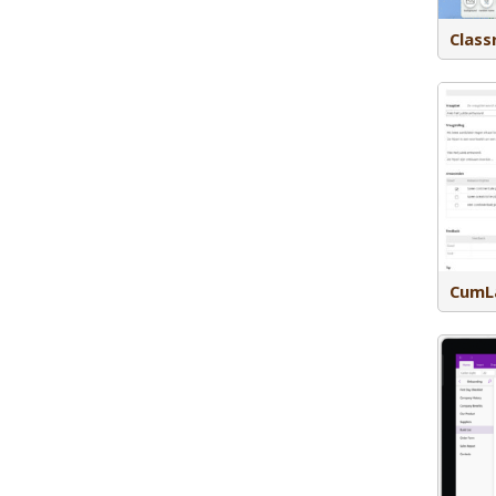
Cumlaude is een elektronische
Class
leeromgeving waarmee je modules en
lessen structureert en aanbiedt.
Daarnaast kun je gebruik maken van
verschillende modules. Denk aan:
lesmateriaal ontwikkelen en aanbieden
(author, studieroutes), samenwerken
(project), communiceren (nieuws,
forum, e-mail), begeleiden (coach en
competence), toetsen (exam),
competentiemanagement (skills 360) en
portfolio. Er zijn verschillende add-ons
beschikbaar om de omgeving nog meer
op maat voor de instelling te maken.
CumL
OneNote is een digitale
notitiebloktoepassing van Microsoft
waarmee je notities kunnen maken,