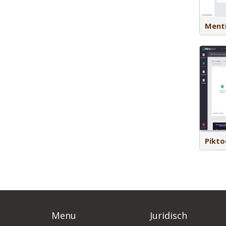
vergroot.
Menti
Piktochart is een online tool waarmee je
creatieve visuals kunt maken, zoals
infographics, presentaties, posters,
rapportages. Met infographics kun je
complexe materie helder en snel
overbrengen.
Pikto
Menu
Juridisch