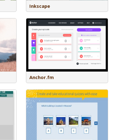
Inkscape
dcasts
n. Het is een
r kan ook
 naar andere
pple podcasts
Anchor.fm
nderdeel van
kt het
 leerlingen te
oorbeeld voor
n, antwoorden