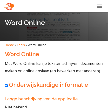
Togg
navig
Word Online
Home
»
Tools
»
Word Online
Word Online
Met Word Online kan je teksten schrijven, documenten
maken en online opslaan (en bewerken met anderen)
Onderwijskundige informatie
Lange beschrijving van de applicatie
Niet bekend