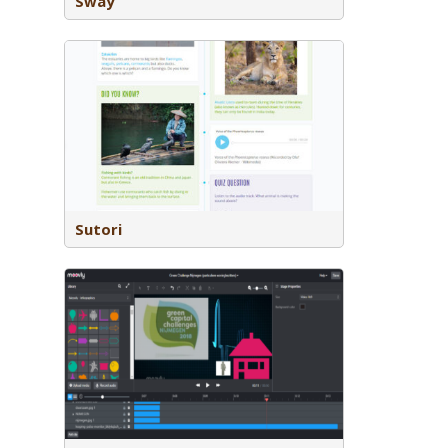
Sway
lles wat je
en of
ordjes,
Sutori
iefilmpjes
inzetten bij
tof of als
lassroom”.