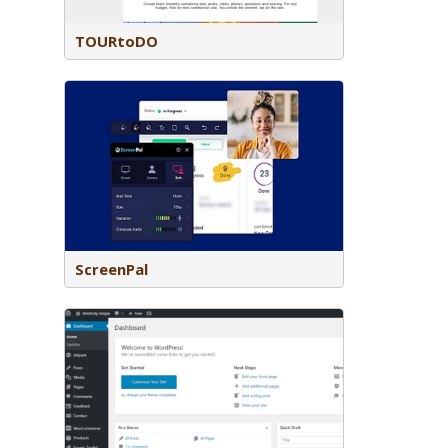
TOURtoDO
lesvideo’s
oor te
gedaan.
ScreenPal
platform
voorbeeld
xcursieblog