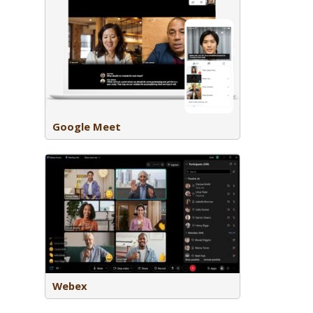
van Google
Google Meet
gaderen,
video,
geschikt
Webex