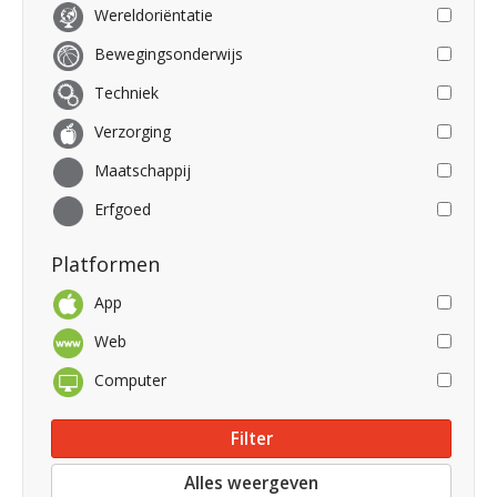
Wereldoriëntatie
Bewegingsonderwijs
Techniek
Verzorging
Maatschappij
Erfgoed
Platformen
App
Web
Computer
Alles weergeven