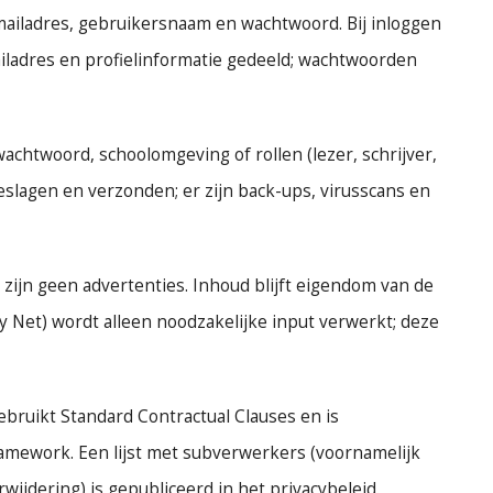
mailadres, gebruikersnaam en wachtwoord. Bij inloggen
iladres en profielinformatie gedeeld; wachtwoorden
htwoord, schoolomgeving of rollen (lezer, schrijver,
lagen en verzonden; er zijn back-ups, virusscans en
ijn geen advertenties. Inhoud blijft eigendom van de
ty Net) wordt alleen noodzakelijke input verwerkt; deze
gebruikt Standard Contractual Clauses en is
ramework. Een lijst met subverwerkers (voornamelijk
wijdering) is gepubliceerd in het privacybeleid.