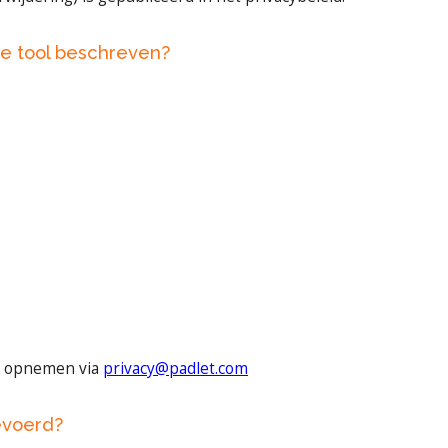
ze tool beschreven?
ct opnemen via
privacy@padlet.com
evoerd?