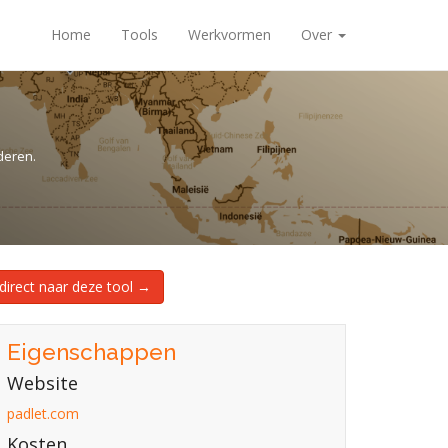
Home
Tools
Werkvormen
Over
deren.
direct naar deze tool →
Eigenschappen
Website
padlet.com
Kosten