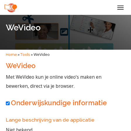
Togg
navig
WeVideo
Home
»
Tools
»
WeVideo
WeVideo
Met WeVideo kun je online video’s maken en
bewerken, direct via je browser.
Onderwijskundige informatie
Lange beschrijving van de applicatie
Niet bekend