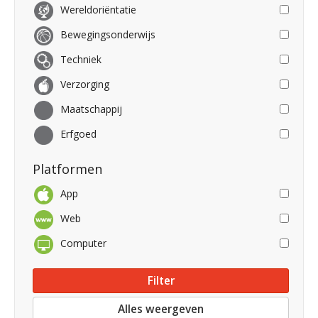
Wereldoriëntatie
Bewegingsonderwijs
Techniek
Verzorging
Maatschappij
Erfgoed
Platformen
App
Web
Computer
Alles weergeven