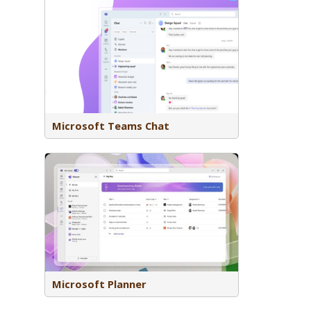
tie binnen
 snel
t collega’s
Microsoft Teams Chat
l om taken
verdelen
roep.
Microsoft Planner