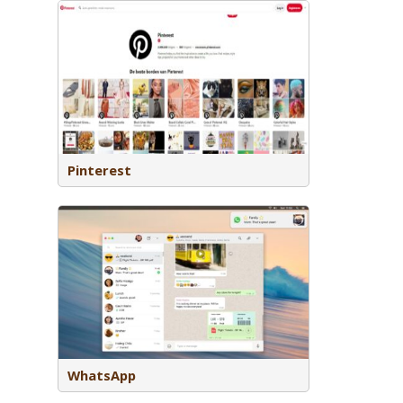
armee je
tdekken,
nt delen
Pinterest
plicatie
Voorheen
WhatsApp