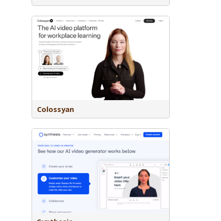
eos maken
Colossyan
os generen