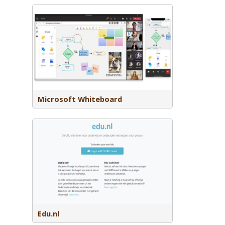
igitale
mee
erken,
uele
Microsoft Whiteboard
voor
 respect
Edu.nl