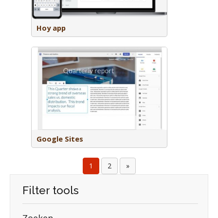
zichtelijke
Hoy app
 website
deren te
Google Sites
1
2
»
Filter tools