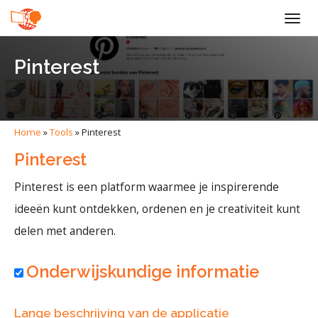
Togg
navig
Pinterest
Home
»
Tools
»
Pinterest
Pinterest
Pinterest is een platform waarmee je inspirerende
ideeën kunt ontdekken, ordenen en je creativiteit kunt
delen met anderen.
Onderwijskundige informatie
Lange beschrijving van de applicatie