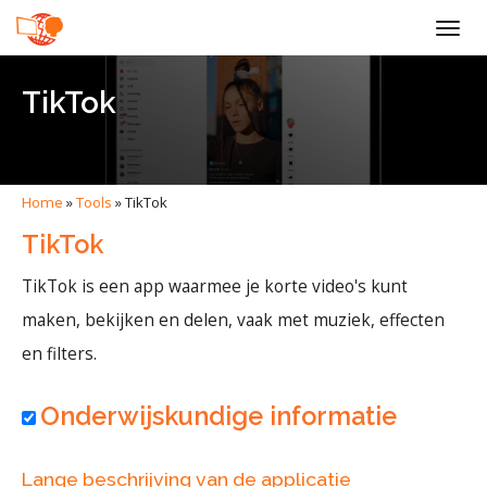
Togg
navig
TikTok
Home
»
Tools
»
TikTok
TikTok
TikTok is een app waarmee je korte video's kunt
maken, bekijken en delen, vaak met muziek, effecten
en filters.
Onderwijskundige informatie
Lange beschrijving van de applicatie