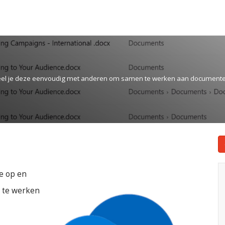
 deel je deze eenvoudig met anderen om samen te werken aan documente
e op en
 te werken