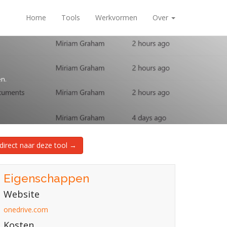
Home
Tools
Werkvormen
Over
n.
direct naar deze tool →
Eigenschappen
Website
onedrive.com
Kosten