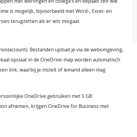
appen met leerlingen en collega’s en bepaalt zelf wie
me is mogelijk, bijvoorbeeld met Word-, Excel- en
es terugzetten als er iets misgaat.
schoolaccount). Bestanden upload je via de webomgeving,
lokaal opslaat in de OneDrive-map worden automatisch
en link, waarbij je instelt of iemand alleen mag
persoonlijke OneDrive gebruiken met 5 GB
tion afnemen, krijgen OneDrive for Business met