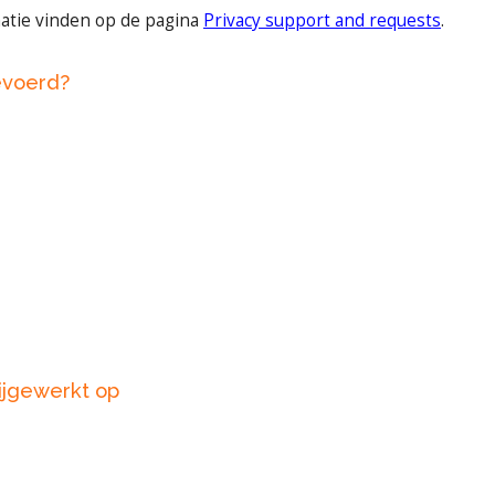
matie vinden op de pagina
Privacy support and requests
.
evoerd?
ijgewerkt op