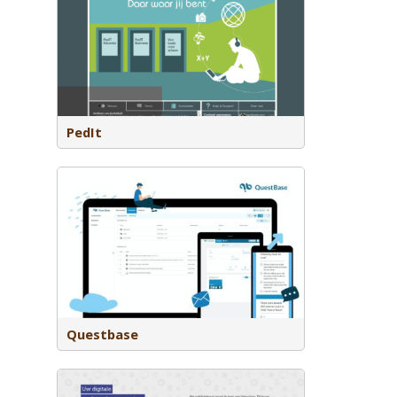
l learning
in de
neratie
PedIt
 voor het
. Toetsen
tvangen
Questbase