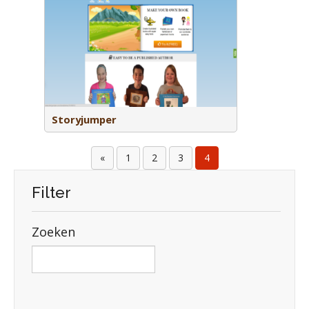
k om met de
bedacht
e delen en
Storyjumper
«
1
2
3
4
Filter
Zoeken