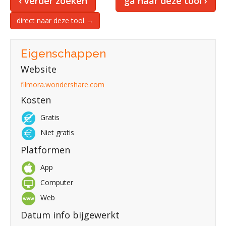
‹ verder zoeken
ga naar deze tool ›
direct naar deze tool →
Eigenschappen
Website
filmora.wondershare.com
Kosten
Gratis
Niet gratis
Platformen
App
Computer
Web
Datum info bijgewerkt