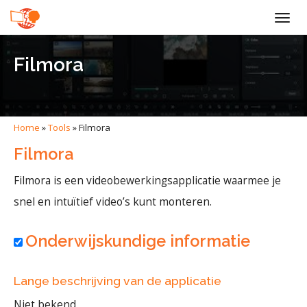
Togg
navig
Filmora
Home
»
Tools
»
Filmora
Filmora
Filmora is een videobewerkingsapplicatie waarmee je
snel en intuïtief video’s kunt monteren.
Onderwijskundige informatie
Lange beschrijving van de applicatie
Niet bekend