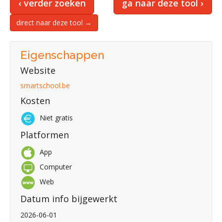
‹ verder zoeken
ga naar deze tool ›
direct naar deze tool →
Eigenschappen
Website
smartschool.be
Kosten
Niet gratis
Platformen
App
Computer
Web
Datum info bijgewerkt
2026-06-01