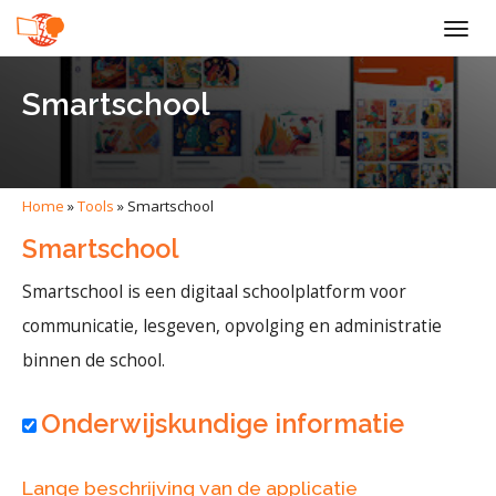
Togg
navig
Smartschool
Home
»
Tools
»
Smartschool
Smartschool
Smartschool is een digitaal schoolplatform voor
communicatie, lesgeven, opvolging en administratie
binnen de school.
Onderwijskundige informatie
Lange beschrijving van de applicatie