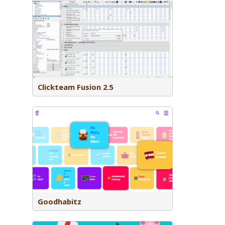
 je games
n.
Clickteam Fusion 2.5
 trainingen
Goodhabitz