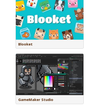
‘Blue-Kit’)
Blooket
e waarmee
eerd en
GameMaker Studio