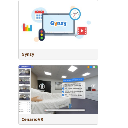
ctief
dersteunt
ols.
Gynzy
teractieve
CenarioVR