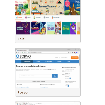
eving met
 gebruik in
Epic!
gids waar
lsprekers
tspraak,
nschat in
Forvo