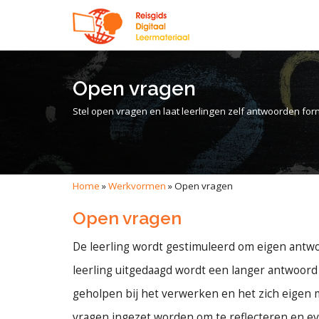
Open vragen
Stel open vragen en laat leerlingen zelf antwoorden for
Home
»
Werkvormen
»
Open vragen
Open vragen
De leerling wordt gestimuleerd om eigen antw
leerling uitgedaagd wordt een langer antwoord 
geholpen bij het verwerken en het zich eigen
vragen ingezet worden om te reflecteren en ev