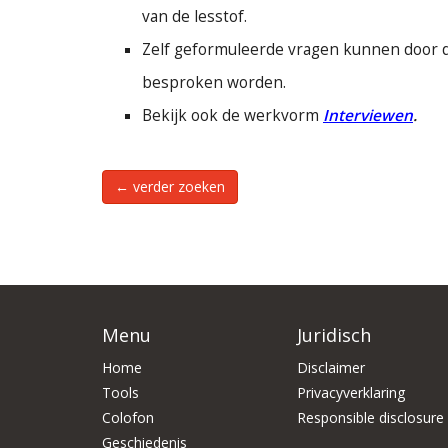
van de lesstof.
Zelf geformuleerde vragen kunnen door d
besproken worden.
Bekijk ook de werkvorm
Interviewen
.
← verder zoeken
Menu
Juridisch
Home
Disclaimer
Tools
Privacyverklaring
Colofon
Responsible disclosure
Geschiedenis