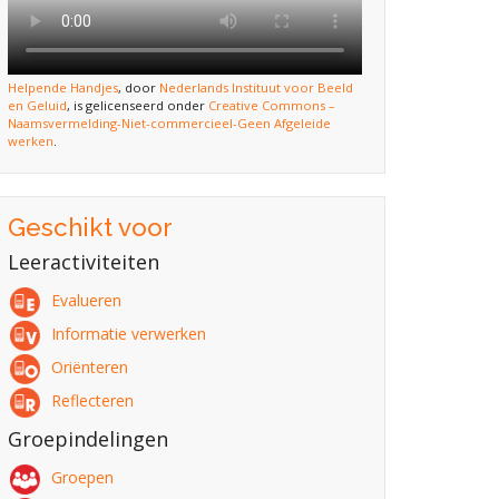
Helpende Handjes
, door
Nederlands Instituut voor Beeld
en Geluid
, is gelicenseerd onder
Creative Commons –
Naamsvermelding-Niet-commercieel-Geen Afgeleide
werken
.
Geschikt voor
Leeractiviteiten
Evalueren
Informatie verwerken
Oriënteren
Reflecteren
Groepindelingen
Groepen