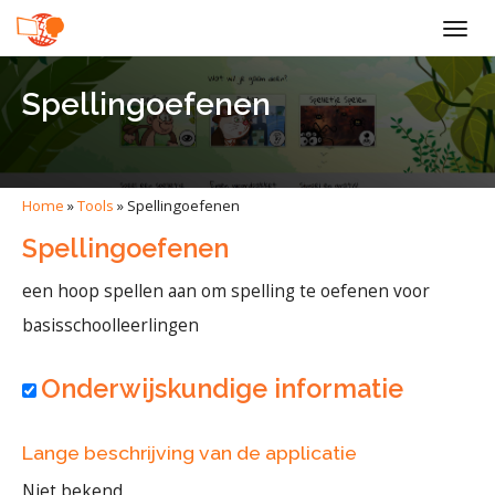
Togg
navig
Spellingoefenen
Home
»
Tools
»
Spellingoefenen
Spellingoefenen
een hoop spellen aan om spelling te oefenen voor
basisschoolleerlingen
Onderwijskundige informatie
Lange beschrijving van de applicatie
Niet bekend