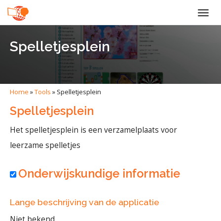
Togg
navig
Spelletjesplein
Home
»
Tools
»
Spelletjesplein
Spelletjesplein
Het spelletjesplein is een verzamelplaats voor
leerzame spelletjes
Onderwijskundige informatie
Lange beschrijving van de applicatie
Niet bekend