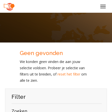
Togg
navig
Geen gevonden
We konden geen vinden die aan jouw
selectie voldoen. Probeer je selectie van
filters uit te breiden, of
reset het filter
om
alle te zien.
Filter
Zoeken