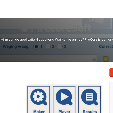
jving van de applicatie Niet bekend Wat kun je ermee? ProQuiz is een o