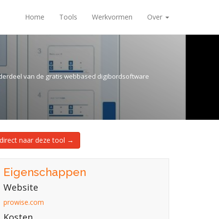
Home
Tools
Werkvormen
Over
nderdeel van de gratis webbased digibordsoftware
direct naar deze tool →
Eigenschappen
Website
prowise.com
Kosten