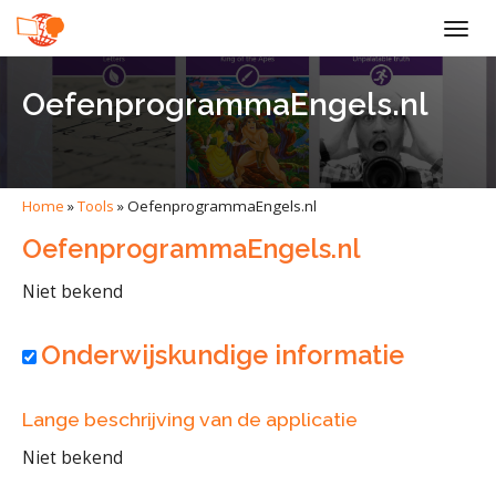
Togg
navig
OefenprogrammaEngels.nl
Home
»
Tools
»
OefenprogrammaEngels.nl
OefenprogrammaEngels.nl
Niet bekend
Onderwijskundige informatie
Lange beschrijving van de applicatie
Niet bekend