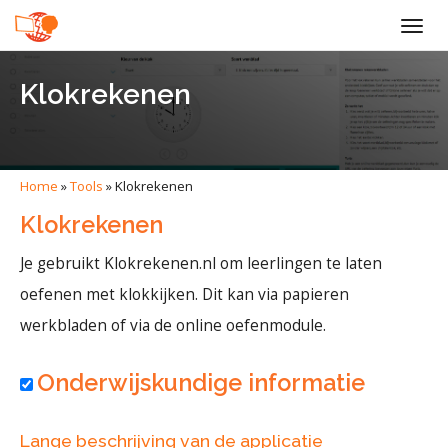
Togg
navig
Klokrekenen
Home
»
Tools
»
Klokrekenen
Klokrekenen
Je gebruikt Klokrekenen.nl om leerlingen te laten
oefenen met klokkijken. Dit kan via papieren
werkbladen of via de online oefenmodule.
Onderwijskundige informatie
Lange beschrijving van de applicatie