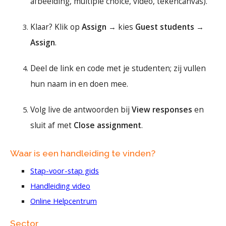
afbeelding, multiple choice, video, tekencanvas).
Klaar? Klik op
Assign
→ kies
Guest students
→
Assign
.
Deel de link en code met je studenten; zij vullen
hun naam in en doen mee.
Volg live de antwoorden bij
View responses
en
sluit af met
Close assignment
.
Waar is een handleiding te vinden?
Stap-voor-stap gids
Handleiding video
Online Helpcentrum
Sector