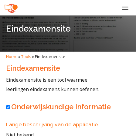
Togg
navig
Eindexamensite
Home
»
Tools
»
Eindexamensite
Eindexamensite
Eindexamensite is een tool waarmee
leerlingen eindexamens kunnen oefenen.
Onderwijskundige informatie
Lange beschrijving van de applicatie
Niet bekend