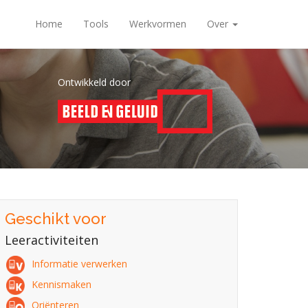
Home
Tools
Werkvormen
Over
Ontwikkeld door
Geschikt voor
Leeractiviteiten
Informatie verwerken
Kennismaken
Oriënteren